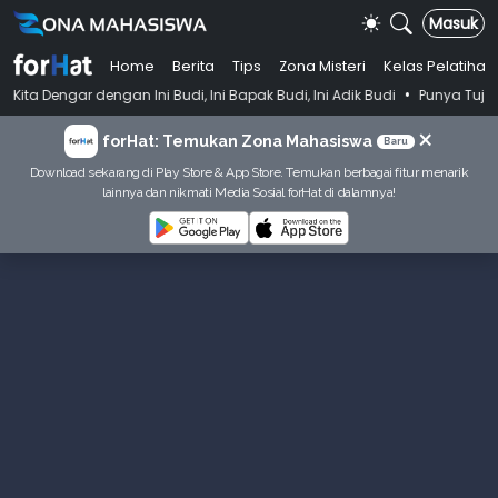
Masuk
Home
Berita
Tips
Zona Misteri
Kelas Pelatihan
•
n Ini Budi, Ini Bapak Budi, Ini Adik Budi
Punya Tujuan Dekatkan Ib
×
forHat: Temukan Zona Mahasiswa
Baru
Download sekarang di Play Store & App Store. Temukan berbagai fitur menarik
lainnya dan nikmati Media Sosial forHat di dalamnya!