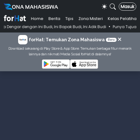
Masuk
Home
Berita
Tips
Zona Misteri
Kelas Pelatihan
•
i Budi, Ini Bapak Budi, Ini Adik Budi
Punya Tujuan Dekatkan Ibadah
×
forHat: Temukan Zona Mahasiswa
Baru
Download sekarang di Play Store & App Store. Temukan berbagai fitur menarik
lainnya dan nikmati Media Sosial forHat di dalamnya!