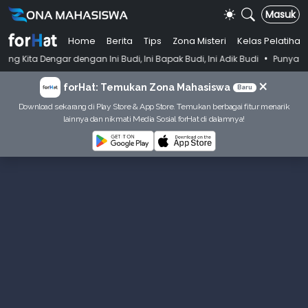
Masuk
Home
Berita
Tips
Zona Misteri
Kelas Pelatihan
•
dengan Ini Budi, Ini Bapak Budi, Ini Adik Budi
Punya Tujuan Dekatka
×
forHat: Temukan Zona Mahasiswa
Baru
Download sekarang di Play Store & App Store. Temukan berbagai fitur menarik
lainnya dan nikmati Media Sosial forHat di dalamnya!