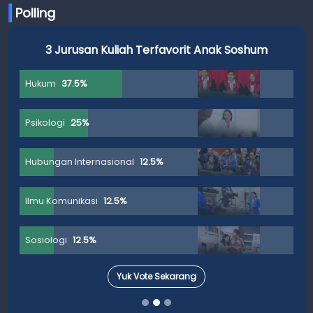
Polling
3 Jurusan Kuliah Terfavorit Anak Soshum
Hukum
37.5%
Psikologi
25%
Hubungan Internasional
12.5%
Ilmu Komunikasi
12.5%
Sosiologi
12.5%
Yuk Vote Sekarang