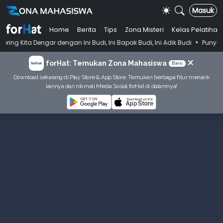
Masuk
Home
Berita
Tips
Zona Misteri
Kelas Pelatihan
•
ar dengan Ini Budi, Ini Bapak Budi, Ini Adik Budi
Punya Tujuan Deka
×
forHat: Temukan Zona Mahasiswa
Baru
Download sekarang di Play Store & App Store. Temukan berbagai fitur menarik
lainnya dan nikmati Media Sosial forHat di dalamnya!