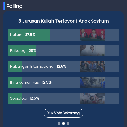
Polling
3 Jurusan Kuliah Terfavorit Anak Soshum
Hukum
37.5%
Psikologi
25%
Hubungan Internasional
12.5%
Ilmu Komunikasi
12.5%
Sosiologi
12.5%
Yuk Vote Sekarang