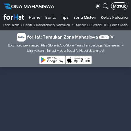
Masuk
Home
Berita
Tips
Zona Misteri
Kelas Pelatihan
•
 7 Bentuk Kekerasan Seksual
Maba UI Soroti UKT Kelas Menengah, Ja
×
forHat: Temukan Zona Mahasiswa
Baru
Download sekarang di Play Store & App Store. Temukan berbagai fitur menarik
lainnya dan nikmati Media Sosial forHat di dalamnya!