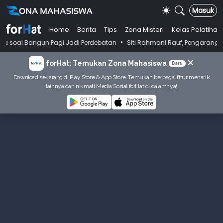
Masuk
Home
Berita
Tips
Zona Misteri
Kelas Pelatihan
•
gun Pagi Jadi Perdebatan
Siti Rahmani Rauf, Pengarang Buku Bahasa I
×
forHat: Temukan Zona Mahasiswa
Baru
Download sekarang di Play Store & App Store. Temukan berbagai fitur menarik
lainnya dan nikmati Media Sosial forHat di dalamnya!