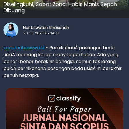
Diselingkuhi, Sobat Zona: Habis Manis Sepah
Dibuang
Nur Uswatun Khasanah
20 Juli 2021 | 07:04:39
zonamahasiswa.id
- PernikahanÂ pasangan beda
usiaÂ memang kerap menyita perhatian. Ada yang
benar-benar berakhir bahagia, namun tak jarang
pulaÂ pernikahanÂ pasangan beda usiaÂ ini berakhir
penuh nestapa.