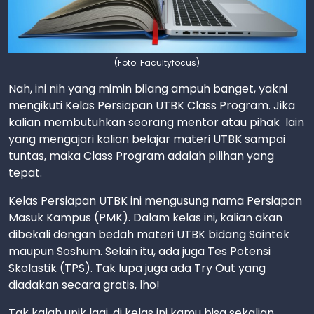
(Foto: Facultyfocus)
Nah, ini nih yang mimin bilang ampuh banget, yakni
mengikuti Kelas Persiapan UTBK Class Program. Jika
kalian membutuhkan seorang mentor atau pihak lain
yang mengajari kalian belajar materi UTBK sampai
tuntas, maka Class Program adalah pilihan yang
tepat.
Kelas Persiapan UTBK ini mengusung nama Persiapan
Masuk Kampus (PMK). Dalam kelas ini, kalian akan
dibekali dengan bedah materi UTBK bidang Saintek
maupun Soshum. Selain itu, ada juga Tes Potensi
Skolastik (TPS). Tak lupa juga ada Try Out yang
diadakan secara gratis, lho!
Tak kalah unik lagi, di kelas ini kamu bisa sekalian