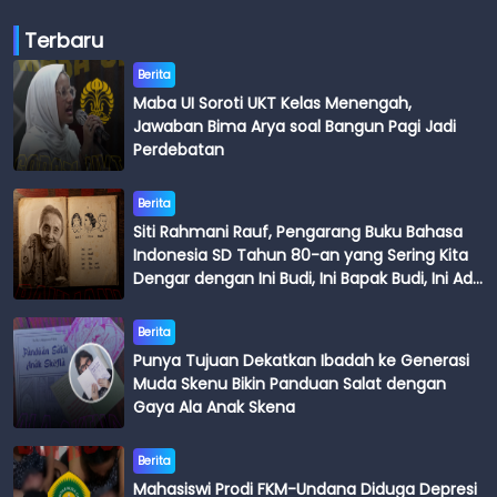
Terbaru
Berita
Maba UI Soroti UKT Kelas Menengah,
Jawaban Bima Arya soal Bangun Pagi Jadi
Perdebatan
Berita
Siti Rahmani Rauf, Pengarang Buku Bahasa
Indonesia SD Tahun 80-an yang Sering Kita
Dengar dengan Ini Budi, Ini Bapak Budi, Ini Adik
Budi
Berita
Punya Tujuan Dekatkan Ibadah ke Generasi
Muda Skenu Bikin Panduan Salat dengan
Gaya Ala Anak Skena
Berita
Mahasiswi Prodi FKM-Undana Diduga Depresi