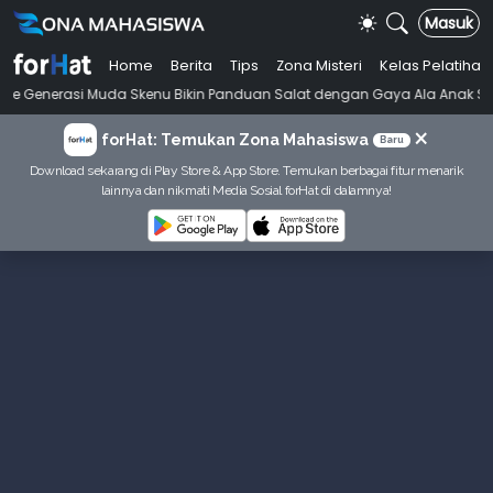
Masuk
Home
Berita
Tips
Zona Misteri
Kelas Pelatihan
•
uda Skenu Bikin Panduan Salat dengan Gaya Ala Anak Skena
Mahasis
×
forHat: Temukan Zona Mahasiswa
Baru
Download sekarang di Play Store & App Store. Temukan berbagai fitur menarik
lainnya dan nikmati Media Sosial forHat di dalamnya!