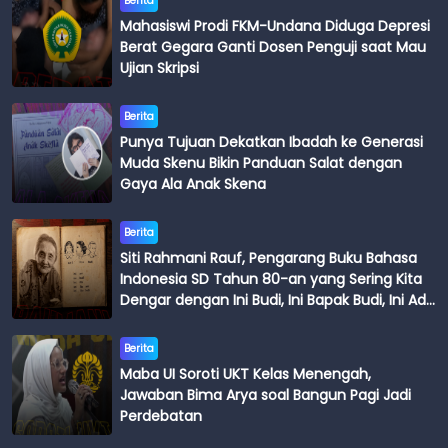
Berita
Mahasiswi Prodi FKM-Undana Diduga Depresi
Berat Gegara Ganti Dosen Penguji saat Mau
Ujian Skripsi
Berita
Punya Tujuan Dekatkan Ibadah ke Generasi
Muda Skenu Bikin Panduan Salat dengan
Gaya Ala Anak Skena
Berita
Siti Rahmani Rauf, Pengarang Buku Bahasa
Indonesia SD Tahun 80-an yang Sering Kita
Dengar dengan Ini Budi, Ini Bapak Budi, Ini Adik
Budi
Berita
Maba UI Soroti UKT Kelas Menengah,
Jawaban Bima Arya soal Bangun Pagi Jadi
Perdebatan