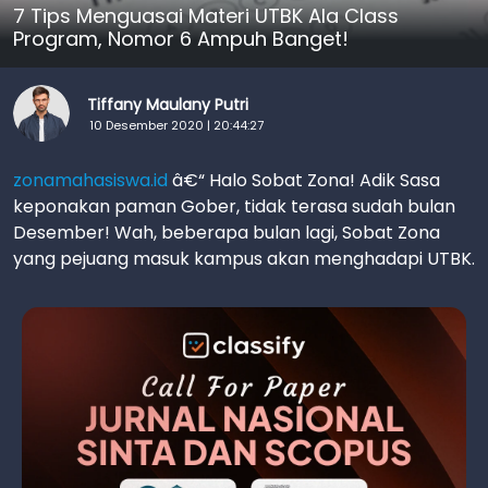
7 Tips Menguasai Materi UTBK Ala Class
Program, Nomor 6 Ampuh Banget!
Tiffany Maulany Putri
10 Desember 2020 | 20:44:27
zonamahasiswa.id
â€“ Halo Sobat Zona! Adik Sasa
keponakan paman Gober, tidak terasa sudah bulan
Desember! Wah, beberapa bulan lagi, Sobat Zona
yang pejuang masuk kampus akan menghadapi UTBK.