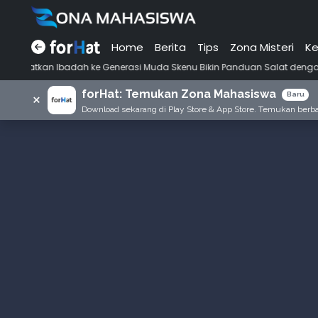
Home
Berita
Tips
Zona Misteri
Ke
h ke Generasi Muda Skenu Bikin Panduan Salat dengan Gaya Ala Anak 
forHat: Temukan Zona Mahasiswa
×
Baru
Download sekarang di Play Store & App Store. Temukan berbag