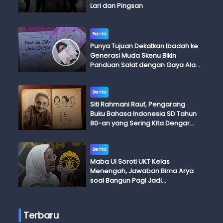
Lari dan Pingsan
Berita
Punya Tujuan Dekatkan Ibadah ke
Generasi Muda Skenu Bikin
Panduan Salat dengan Gaya Ala
Anak Skena
Berita
Siti Rahmani Rauf, Pengarang
Buku Bahasa Indonesia SD Tahun
80-an yang Sering Kita Dengar
dengan Ini Budi, Ini Bapak Budi, Ini
Adik Budi
Berita
Maba UI Soroti UKT Kelas
Menengah, Jawaban Bima Arya
soal Bangun Pagi Jadi
Perdebatan
Terbaru