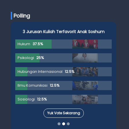
Ujian Skripsi
Polling
3 Jurusan Kuliah Terfavorit Anak Soshum
Hukum
37.5%
Psikologi
25%
Hubungan Internasional
12.5%
Ilmu Komunikasi
12.5%
Sosiologi
12.5%
Yuk Vote Sekarang