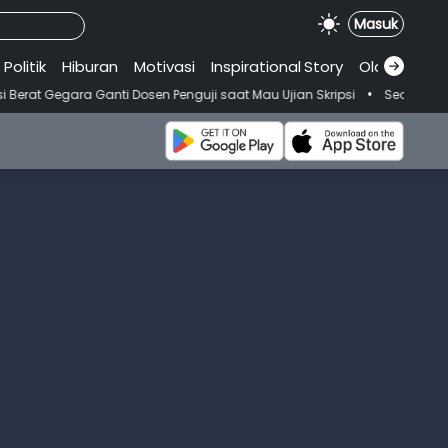
Masuk
Politik
Hiburan
Motivasi
Inspirational
.
Story
Olahraga
•
 Dosen Penguji saat Mau Ujian Skripsi
Seorang Wanita Meninggal Us