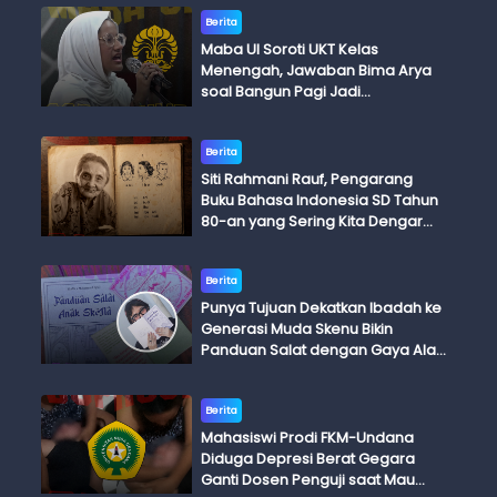
Berita
Maba UI Soroti UKT Kelas
Menengah, Jawaban Bima Arya
soal Bangun Pagi Jadi
Perdebatan
Berita
Siti Rahmani Rauf, Pengarang
Buku Bahasa Indonesia SD Tahun
80-an yang Sering Kita Dengar
dengan Ini Budi, Ini Bapak Budi, Ini
Adik Budi
Berita
Punya Tujuan Dekatkan Ibadah ke
Generasi Muda Skenu Bikin
Panduan Salat dengan Gaya Ala
Anak Skena
Berita
Mahasiswi Prodi FKM-Undana
Diduga Depresi Berat Gegara
Ganti Dosen Penguji saat Mau