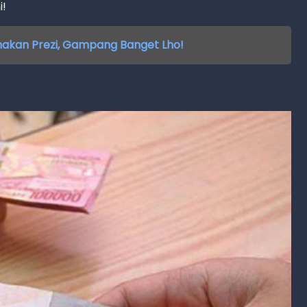
i!
unakan Prezi, Gampang Banget Lho!