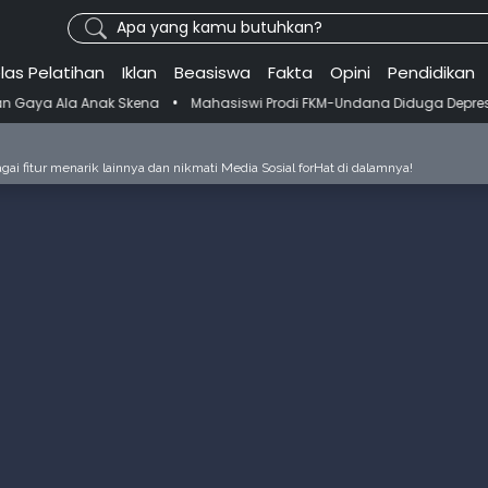
Apa yang kamu butuhkan?
las Pelatihan
Iklan
Beasiswa
Fakta
Opini
Pendidikan
•
Skena
Mahasiswi Prodi FKM-Undana Diduga Depresi Berat Gegara Ganti
ai fitur menarik lainnya dan nikmati Media Sosial forHat di dalamnya!