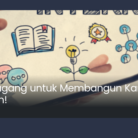
agang untuk Membangun Kari
h!