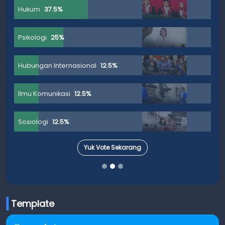
Hukum
37.5%
Psikologi
25%
Hubungan Internasional
12.5%
Ilmu Komunikasi
12.5%
Sosiologi
12.5%
Yuk Vote Sekarang
Template