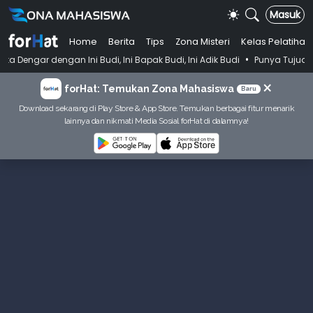
Masuk
Home
Berita
Tips
Zona Misteri
Kelas Pelatihan
•
 Ini Budi, Ini Bapak Budi, Ini Adik Budi
Punya Tujuan Dekatkan Iba
×
forHat: Temukan Zona Mahasiswa
Baru
Download sekarang di Play Store & App Store. Temukan berbagai fitur menarik
lainnya dan nikmati Media Sosial forHat di dalamnya!