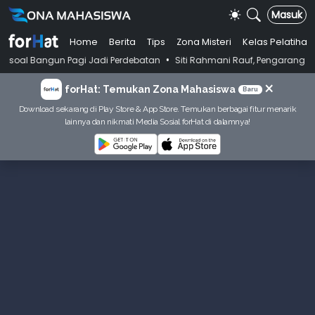
Masuk
Home
Berita
Tips
Zona Misteri
Kelas Pelatihan
•
un Pagi Jadi Perdebatan
Siti Rahmani Rauf, Pengarang Buku Bahasa In
×
forHat: Temukan Zona Mahasiswa
Baru
Download sekarang di Play Store & App Store. Temukan berbagai fitur menarik
lainnya dan nikmati Media Sosial forHat di dalamnya!