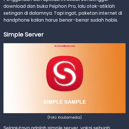
download dan buka Psiphon Pro, lalu otak-atiklah
setingan di dalamnya. Tapi ingat, paketan internet di
handphone kalian harus benar-benar sudah habis.
Simple Server
(Foto: Koutamedia)
Selanjutnya adalah simple server, yakni sebuah