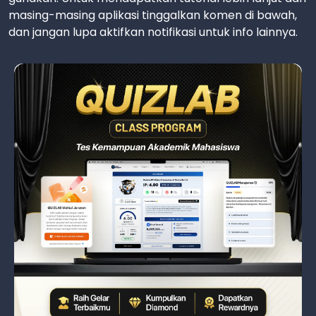
masing-masing aplikasi tinggalkan komen di bawah,
dan jangan lupa aktifkan notifikasi untuk info lainnya.