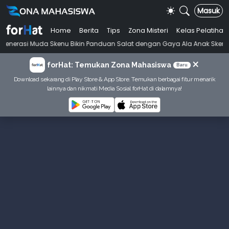
Masuk
Home
Berita
Tips
Zona Misteri
Kelas Pelatihan
•
uda Skenu Bikin Panduan Salat dengan Gaya Ala Anak Skena
Mahasisw
×
forHat: Temukan Zona Mahasiswa
Baru
Download sekarang di Play Store & App Store. Temukan berbagai fitur menarik
lainnya dan nikmati Media Sosial forHat di dalamnya!