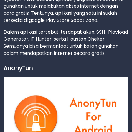
gunakan untuk melakukan akses internet dengan
cara gratis. Tentunya, aplikasi yang satu ini sudah
tersedia di google Play Store Sobat Zona.
Dalam aplikasi tersebut, terdapat akun. SSH, Playload
Generator, IP Hunter, serta Houston Cheker.
Semuanya bisa bermanfaat untuk kalian gunakan
dalam mendapatkan internet secara gratis.
AnonyTun