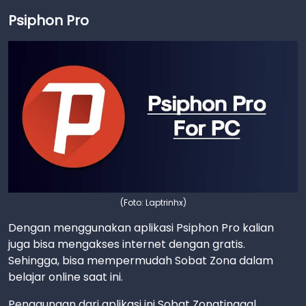
Psiphon Pro
(Foto: Laptrinhx)
Dengan menggunakan aplikasi Psiphon Pro kalian
juga bisa mengakses internet dengan gratis.
Sehingga, bisa mempermudah Sobat Zona dalam
belajar online saat ini.
Penggunaan dari aplikasi ini Sobat Zonatinggal