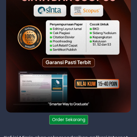
Order Sekarang