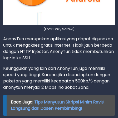
(Foto: Daily Scrawl)
AnonyTun merupakan aplikasi yang dapat digunakan
untuk mengakses gratis internet. Tidak jauh berbeda
dengan HTTP Injector, AnonyTun tidak membutuhkan
log-in ke SSH.
Keunggulan yang lain dari AnonyTun juga memiliki
speed yang tinggi. Karena, jika disandingkan dengan
paketan yang memiliki kecepatan 500kb/S dengan
anonytun menjadi 2 Mbps lho Sobat Zona.
Baca Juga:
Tips Menyusun Skripsi Minim Revisi
Langsung dari Dosen Pembimbing!