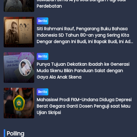
Perdebatan
Berita
Siti Rahmani Rauf, Pengarang Buku Bahasa
Indonesia SD Tahun 80-an yang Sering Kita
Dengar dengan Ini Budi, Ini Bapak Budi, Ini Adik
Budi
Berita
Punya Tujuan Dekatkan Ibadah ke Generasi
Muda Skenu Bikin Panduan Salat dengan
Gaya Ala Anak Skena
Berita
Mahasiswi Prodi FKM-Undana Diduga Depresi
Berat Gegara Ganti Dosen Penguji saat Mau
Ujian Skripsi
Polling