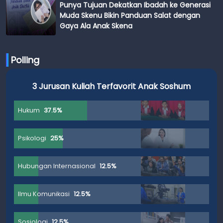
Punya Tujuan Dekatkan Ibadah ke Generasi
Muda Skenu Bikin Panduan Salat dengan
Gaya Ala Anak Skena
Polling
3 Jurusan Kuliah Terfavorit Anak Soshum
Hukum
37.5%
Psikologi
25%
Hubungan Internasional
12.5%
Ilmu Komunikasi
12.5%
Sosiologi
12.5%