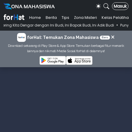
Masuk
Home
Berita
Tips
Zona Misteri
Kelas Pelatihan
•
ar dengan Ini Budi, Ini Bapak Budi, Ini Adik Budi
Punya Tujuan Deka
×
forHat: Temukan Zona Mahasiswa
Baru
Download sekarang di Play Store & App Store. Temukan berbagai fitur menarik
lainnya dan nikmati Media Sosial forHat di dalamnya!