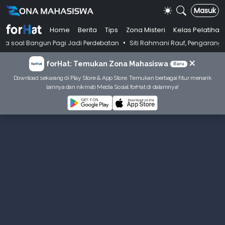
Masuk
Home
Berita
Tips
Zona Misteri
Kelas Pelatihan
•
angun Pagi Jadi Perdebatan
Siti Rahmani Rauf, Pengarang Buku Bahasa
×
forHat: Temukan Zona Mahasiswa
Baru
Download sekarang di Play Store & App Store. Temukan berbagai fitur menarik
lainnya dan nikmati Media Sosial forHat di dalamnya!