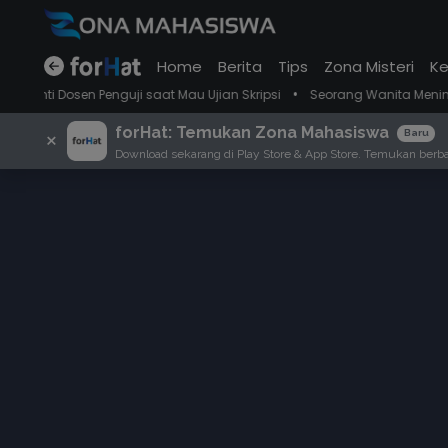
Home
Berita
Tips
Zona Misteri
Ke
•
nguji saat Mau Ujian Skripsi
Seorang Wanita Meninggal Usai Keluar
forHat: Temukan Zona Mahasiswa
×
Baru
Download sekarang di Play Store & App Store. Temukan berbag