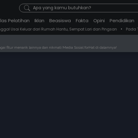
Apa yang kamu butuhkan?
las Pelatihan
Iklan
Beasiswa
Fakta
Opini
Pendidikan
•
 dari Rumah Hantu, Sempat Lari dan Pingsan
Pada Tahun 2018 Mahas
ai fitur menarik lainnya dan nikmati Media Sosial forHat di dalamnya!