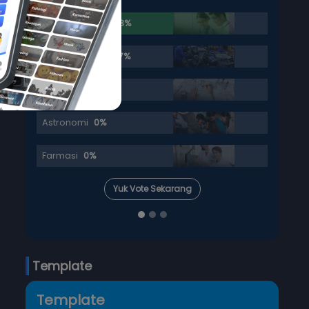
Hukum
37.5%
Psikologi
25%
Hubungan Internasional
12.5%
Ilmu Komunikasi
12.5%
Sosiologi
12.5%
Yuk Vote Sekarang
Template
Template