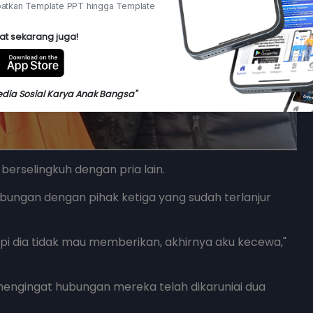
atkan Template PPT hingga Template
at sekarang juga!
edia Sosial Karya Anak Bangsa"
 berselingkuh dengan pria lain.
bungan dengan pihak ketiga yang sudah terlanjur
api dia tidak mau memberikan, akhirnya aku kecewa,"
, mengingat hubungan mereka telah dikaruniai dua