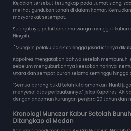
Kejadian tersebut terungkap pada Jumat siang, saat
melihat gundukan tanah di dalam kamar. Kemudian 
masyarakat setempat.
Selanjutnya, polisi bersama warga menggali kubur
Ningsih.
"Mungkin pelaku panik sehingga jasad istrinya diku
Kapolres mengatakan bahwa setelah membunuh ist
sebelum menguburkannya keesokan harinya. Kemudi
Utara dan sempat buron selama seminggu hingga a
"Semua barang bukti telah kita amankan. Nanti juga
menyesal atas perbuatannya," jelas Kapolres. Akib
dengan ancaman kurungan penjara 20 tahun dan 
Kronologi Munazar Kabur Setelah Bunuh Is
Ditangkap di Medan
Sebuah tragedi menimpa Ayu Sri Wahyuni Ningsih (3