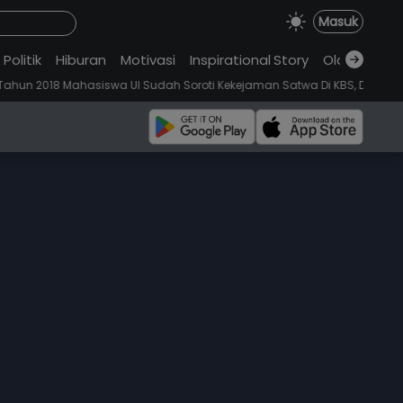
Masuk
Politik
Hiburan
Motivasi
Inspirational
.
Story
Olahraga
iswa UI Sudah Soroti Kekejaman Satwa Di KBS, Delapan Tahun Kemudian: 