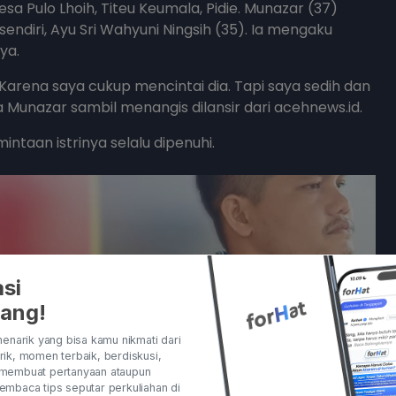
esa Pulo Lhoih, Titeu Keumala, Pidie. Munazar (37)
diri, Ayu Sri Wahyuni Ningsih (35). Ia mengaku
ya.
 Karena saya cukup mencintai dia. Tapi saya sedih dan
a Munazar sambil menangis dilansir dari acehnews.id.
taan istrinya selalu dipenuhi.
si
rang!
enarik yang bisa kamu nikmati dari
ik, momen terbaik, berdiskusi,
membuat pertanyaan ataupun
mbaca tips seputar perkuliahan di