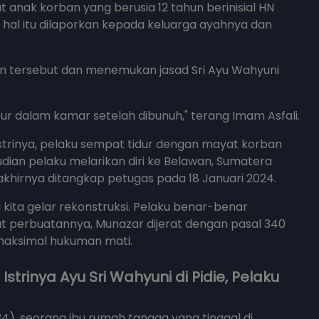
 anak korban yang berusia 12 tahun berinisial HN
hal itu dilaporkan kepada keluarga ayahnya dan
an tersebut dan menemukan jasad Sri Ayu Wahyuni
bur dalam kamar setelah dibunuh," terang Imam Asfali.
rinya, pelaku sempat tidur dengan mayat korban
an pelaku melarikan diri ke Belawan, Sumatera
khirnya ditangkap petugas pada 18 Januari 2024.
 kita gelar rekonstruksi. Pelaku benar-benar
at perbuatannya, Munazar dijerat dengan pasal 340
maksimal hukuman mati.
trinya Ayu Sri Wahyuni di Pidie, Pelaku
4), seorang ibu rumah tangga yang tinggal di