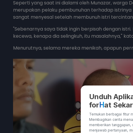
Seperti yang saat ini dialami oleh Munazar, warga D
merupakan pelaku pembunuhan terhadap istrinya sen
sangat menyesal setelah membunuh istri tercintan
"Sebenarnya saya tidak ingin berpisah dengan istri.
kecewa, kenapa dia selingkuh, itu masalahnya," kat
Menurutnya, selama mereka menikah, apapun permin
Unduh Aplika
H
for
at Seka
Temukan berbagai fitur m
Membagikan cerita menar
memberikan tanggapan, 
menjawab pertanyaan, me