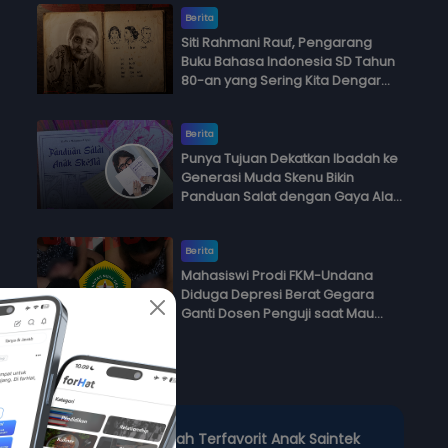
Berita
Siti Rahmani Rauf, Pengarang
Buku Bahasa Indonesia SD Tahun
80-an yang Sering Kita Dengar
dengan Ini Budi, Ini Bapak Budi, Ini
Adik Budi
Berita
Punya Tujuan Dekatkan Ibadah ke
Generasi Muda Skenu Bikin
Panduan Salat dengan Gaya Ala
Anak Skena
Berita
Mahasiswi Prodi FKM-Undana
Diduga Depresi Berat Gegara
Ganti Dosen Penguji saat Mau
Ujian Skripsi
Polling
3 Jurusan Kuliah Terfavorit Anak Soshum