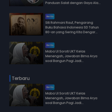
Panduan Salat dengan Gaya Ala
Anak Skena
Berita
Siti Rahmani Rauf, Pengarang
Buku Bahasa Indonesia SD Tahun
80-an yang Sering Kita Dengar
dengan Ini Budi, Ini Bapak Budi, Ini
Adik Budi
Berita
Maba UI Soroti UKT Kelas
Menengah, Jawaban Bima Arya
soal Bangun Pagi Jadi
Perdebatan
Terbaru
Berita
Maba UI Soroti UKT Kelas
Menengah, Jawaban Bima Arya
soal Bangun Pagi Jadi
Perdebatan