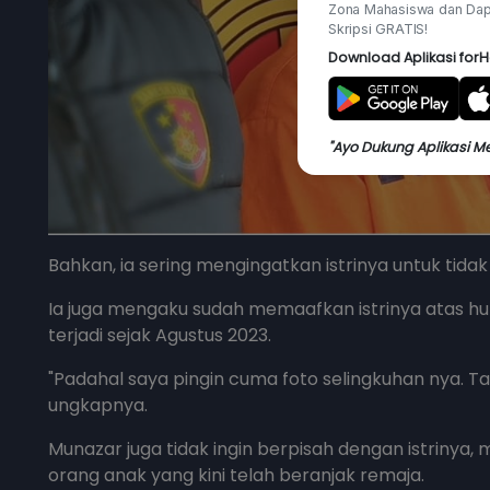
Zona Mahasiswa dan Dap
Skripsi GRATIS!
Download Aplikasi forH
"Ayo Dukung Aplikasi M
Bahkan, ia sering mengingatkan istrinya untuk tidak
Ia juga mengaku sudah memaafkan istrinya atas hu
terjadi sejak Agustus 2023.
"Padahal saya pingin cuma foto selingkuhan nya. T
ungkapnya.
Munazar juga tidak ingin berpisah dengan istrinya
orang anak yang kini telah beranjak remaja.