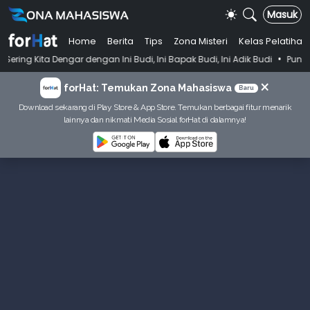
Masuk
Home
Berita
Tips
Zona Misteri
Kelas Pelatihan
•
ar dengan Ini Budi, Ini Bapak Budi, Ini Adik Budi
Punya Tujuan Deka
×
forHat: Temukan Zona Mahasiswa
Baru
Download sekarang di Play Store & App Store. Temukan berbagai fitur menarik
lainnya dan nikmati Media Sosial forHat di dalamnya!