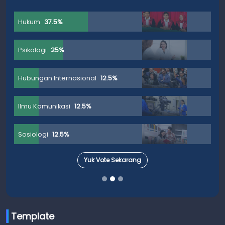
Hukum
37.5%
Psikologi
25%
Hubungan Internasional
12.5%
Ilmu Komunikasi
12.5%
Sosiologi
12.5%
Yuk Vote Sekarang
Template