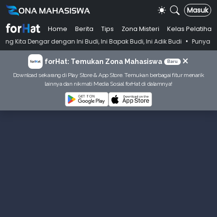
Masuk
Home
Berita
Tips
Zona Misteri
Kelas Pelatihan
•
r dengan Ini Budi, Ini Bapak Budi, Ini Adik Budi
Punya Tujuan Dekat
×
forHat: Temukan Zona Mahasiswa
Baru
Download sekarang di Play Store & App Store. Temukan berbagai fitur menarik
lainnya dan nikmati Media Sosial forHat di dalamnya!