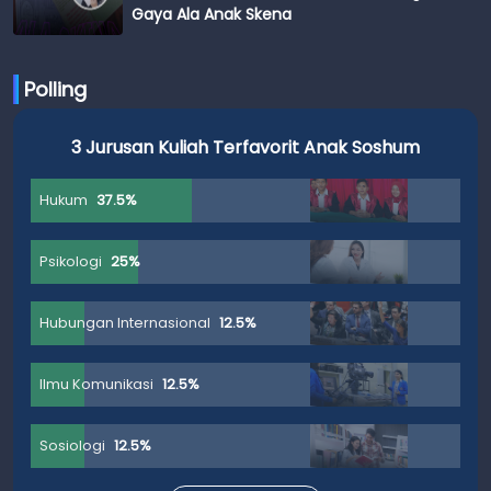
Gaya Ala Anak Skena
Polling
3 Jurusan Kuliah Terfavorit Anak Soshum
Hukum
37.5%
Psikologi
25%
Hubungan Internasional
12.5%
Ilmu Komunikasi
12.5%
Sosiologi
12.5%