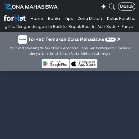
Masuk
Home
Berita
Tips
Zona Misteri
Kelas Pelatihan
•
ar dengan Ini Budi, Ini Bapak Budi, Ini Adik Budi
Punya Tujuan Deka
×
forHat: Temukan Zona Mahasiswa
Baru
Download sekarang di Play Store & App Store. Temukan berbagai fitur menarik
lainnya dan nikmati Media Sosial forHat di dalamnya!