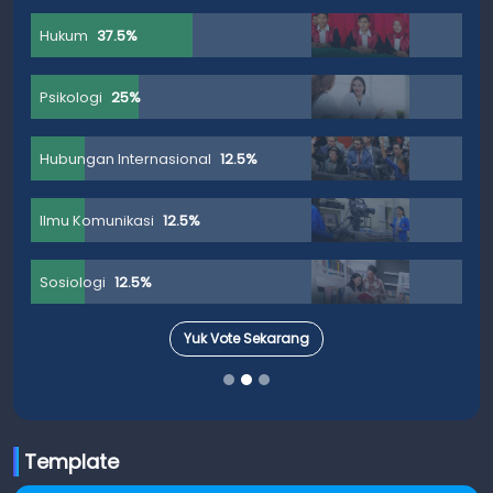
Hukum
37.5%
Psikologi
25%
Hubungan Internasional
12.5%
Ilmu Komunikasi
12.5%
Sosiologi
12.5%
Yuk Vote Sekarang
Template