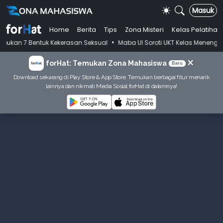
Masuk
Home
Berita
Tips
Zona Misteri
Kelas Pelatihan
•
tuk Kekerasan Seksual
Maba UI Soroti UKT Kelas Menengah, Jawaban 
×
forHat: Temukan Zona Mahasiswa
Baru
Download sekarang di Play Store & App Store. Temukan berbagai fitur menarik
lainnya dan nikmati Media Sosial forHat di dalamnya!