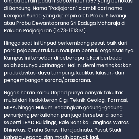
Unpad berdiri pada 11 September 1957 yang berlokasi
di Bandung. Nama "Padjajaran" diambil dari nama
Kerajaan Sunda yang dipimpin oleh Prabu Siliwangi
atau Prabu Dewantaprana Sri Baduga Maharaja di
Pakuan Padjadjaran (1473-1513 M).
Hingga saat ini Unpad berkembang pesat baik dari
para pejabat, struktur, maupun bentuk organisasinya.
Kampus ini tersebar di beberapa lokasi berbeda,
salah satunya Jatinangor. Hal ini demi meningkatkan
produktivitas, daya tampung, kualitas lulusan, dan
pengembangan sarana/prasarana.
Nggak heran kalau Unpad punya banyak fakultas
mulai dari Kedokteran Gigi, Teknik Geologi, Farmasi,
MIPA, hingga Hukum. Sedangkan gedung-gedung
penunjang perkuliahan pun juga tersebar di sana,
seperti LEAD Buildings, Bale Santika Tanginas Waras
Bhinekas, Graha Sanusi Hardjadinata, Pusat Studi
Bahasa Jepang, dan masih banyak lagi.