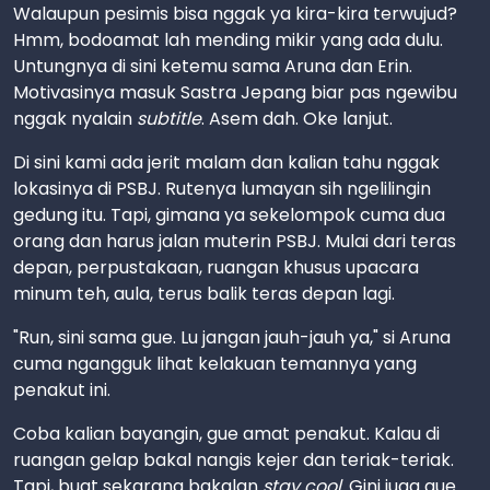
Walaupun pesimis bisa nggak ya kira-kira terwujud?
Hmm, bodoamat lah mending mikir yang ada dulu.
Untungnya di sini ketemu sama Aruna dan Erin.
Motivasinya masuk Sastra Jepang biar pas ngewibu
nggak nyalain
subtitle
. Asem dah. Oke lanjut.
Di sini kami ada jerit malam dan kalian tahu nggak
lokasinya di PSBJ. Rutenya lumayan sih ngelilingin
gedung itu. Tapi, gimana ya sekelompok cuma dua
orang dan harus jalan muterin PSBJ. Mulai dari teras
depan, perpustakaan, ruangan khusus upacara
minum teh, aula, terus balik teras depan lagi.
"Run, sini sama gue. Lu jangan jauh-jauh ya," si Aruna
cuma ngangguk lihat kelakuan temannya yang
penakut ini.
Coba kalian bayangin, gue amat penakut. Kalau di
ruangan gelap bakal nangis kejer dan teriak-teriak.
Tapi, buat sekarang bakalan
stay cool
. Gini juga gue