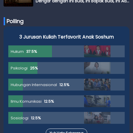
Dengar dengan Ini Budi, Ini Bapak Budi, Ini Adik
Budi
Polling
3 Jurusan Kuliah Terfavorit Anak Soshum
Hukum
37.5%
Psikologi
25%
Hubungan Internasional
12.5%
Ilmu Komunikasi
12.5%
Sosiologi
12.5%