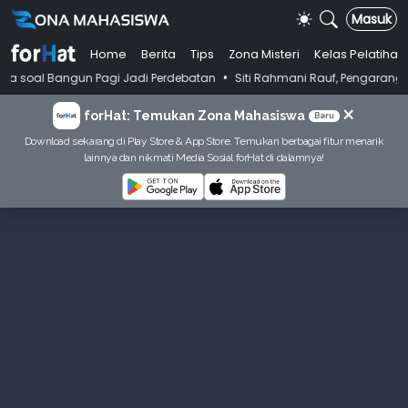
Masuk
Home
Berita
Tips
Zona Misteri
Kelas Pelatihan
•
gun Pagi Jadi Perdebatan
Siti Rahmani Rauf, Pengarang Buku Bahasa I
×
forHat: Temukan Zona Mahasiswa
Baru
Download sekarang di Play Store & App Store. Temukan berbagai fitur menarik
lainnya dan nikmati Media Sosial forHat di dalamnya!