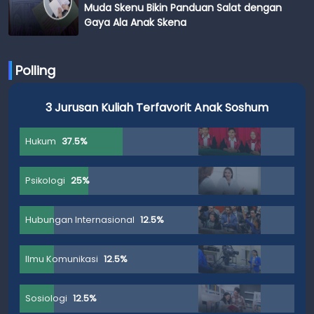
Muda Skenu Bikin Panduan Salat dengan
Gaya Ala Anak Skena
Polling
3 Jurusan Kuliah Terfavorit Anak Soshum
Hukum
37.5%
Psikologi
25%
Hubungan Internasional
12.5%
Ilmu Komunikasi
12.5%
Sosiologi
12.5%