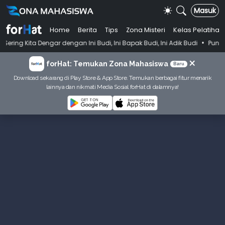
Masuk
Home
Berita
Tips
Zona Misteri
Kelas Pelatihan
•
Dengar dengan Ini Budi, Ini Bapak Budi, Ini Adik Budi
Punya Tujuan 
×
forHat: Temukan Zona Mahasiswa
Baru
Download sekarang di Play Store & App Store. Temukan berbagai fitur menarik
lainnya dan nikmati Media Sosial forHat di dalamnya!