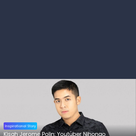
Inspirational Story
Kisah Jerome Polin: Youtuber Nihongo