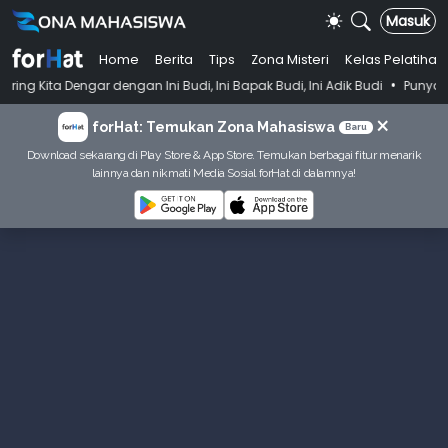
Masuk
Home
Berita
Tips
Zona Misteri
Kelas Pelatihan
•
ngar dengan Ini Budi, Ini Bapak Budi, Ini Adik Budi
Punya Tujuan De
×
forHat: Temukan Zona Mahasiswa
Baru
Download sekarang di Play Store & App Store. Temukan berbagai fitur menarik
lainnya dan nikmati Media Sosial forHat di dalamnya!