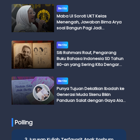
Berita
Maba UI Soroti UKT Kelas
Menengah, Jawaban Bima Arya
soal Bangun Pagi Jadi
Perdebatan
Berita
Siti Rahmani Rauf, Pengarang
Buku Bahasa Indonesia SD Tahun
80-an yang Sering Kita Dengar
dengan Ini Budi, Ini Bapak Budi, Ini
Adik Budi
Berita
Punya Tujuan Dekatkan Ibadah ke
Generasi Muda Skenu Bikin
Panduan Salat dengan Gaya Ala
Anak Skena
Polling
3 Jurusan Kuliah Terfavorit Anak Soshum