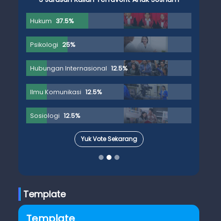
Hukum
37.5%
Psikologi
25%
Hubungan Internasional
12.5%
Ilmu Komunikasi
12.5%
Sosiologi
12.5%
Yuk Vote Sekarang
Template
Template