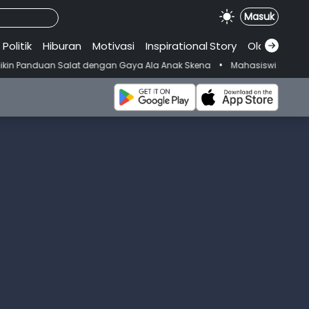
Masuk
Politik
Hiburan
Motivasi
Inspirational
.
Story
Olahraga
•
Salat dengan Gaya Ala Anak Skena
Mahasiswi Prodi FKM-Undana Didu