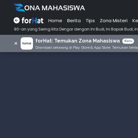
Home
Berita
Tips
Zona Misteri
Ke
•
 Sering Kita Dengar dengan Ini Budi, Ini Bapak Budi, Ini Adik Budi
forHat: Temukan Zona Mahasiswa
×
Baru
Download sekarang di Play Store & App Store. Temukan berbag