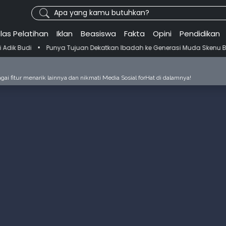
Apa yang kamu butuhkan?
las Pelatihan
Iklan
Beasiswa
Fakta
Opini
Pendidikan
Punya Tujuan Dekatkan Ibadah ke Generasi Muda Skenu Bikin Panduan 
ai fitur menarik lainnya dan nikmati Media Sosial forHat di dalamnya!