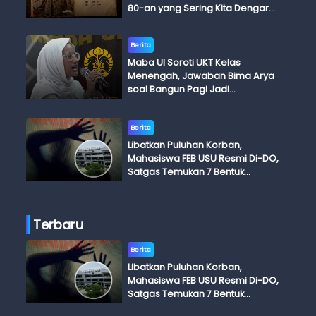
80-an yang Sering Kita Dengar
dengan Ini Budi, Ini Bapak Budi, Ini
Adik Budi
Berita
Maba UI Soroti UKT Kelas
Menengah, Jawaban Bima Arya
soal Bangun Pagi Jadi
Perdebatan
Berita
Libatkan Puluhan Korban,
Mahasiswa FEB USU Resmi Di-DO,
Satgas Temukan 7 Bentuk
Kekerasan Seksual
Terbaru
Berita
Libatkan Puluhan Korban,
Mahasiswa FEB USU Resmi Di-DO,
Satgas Temukan 7 Bentuk
Kekerasan Seksual