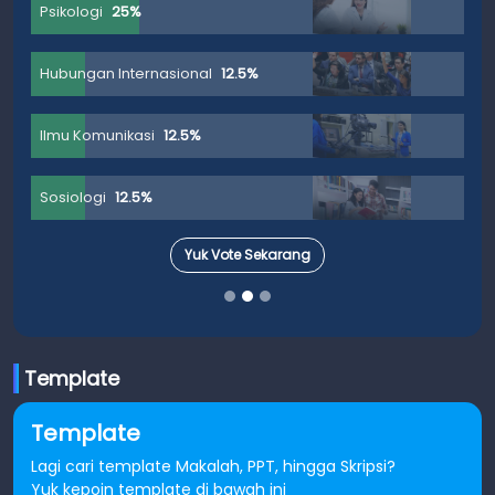
Psikologi
25%
Hubungan Internasional
12.5%
Ilmu Komunikasi
12.5%
Sosiologi
12.5%
Yuk Vote Sekarang
Template
Template
Lagi cari template Makalah, PPT, hingga Skripsi?
Yuk kepoin template di bawah ini