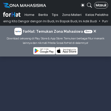
Masuk
Home
Berita
Tips
Zona Misteri
Kelas Pelatihan
•
r dengan Ini Budi, Ini Bapak Budi, Ini Adik Budi
Punya Tujuan Dekat
×
forHat: Temukan Zona Mahasiswa
Baru
Download sekarang di Play Store & App Store. Temukan berbagai fitur menarik
lainnya dan nikmati Media Sosial forHat di dalamnya!