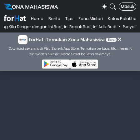
Masuk
Home
Berita
Tips
Zona Misteri
Kelas Pelatihan
•
dengan Ini Budi, Ini Bapak Budi, Ini Adik Budi
Punya Tujuan Dekatka
×
forHat: Temukan Zona Mahasiswa
Baru
Download sekarang di Play Store & App Store. Temukan berbagai fitur menarik
lainnya dan nikmati Media Sosial forHat di dalamnya!