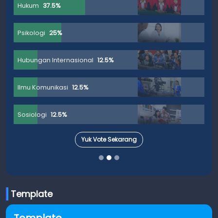
Hukum
37.5%
Psikologi
25%
Hubungan Internasional
12.5%
Ilmu Komunikasi
12.5%
Sosiologi
12.5%
Yuk Vote Sekarang
Template