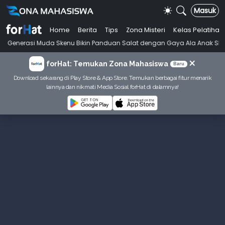
Masuk
Home
Berita
Tips
Zona Misteri
Kelas Pelatihan
•
 Muda Skenu Bikin Panduan Salat dengan Gaya Ala Anak Skena
Mahas
×
forHat: Temukan Zona Mahasiswa
Baru
Download sekarang di Play Store & App Store. Temukan berbagai fitur menarik
lainnya dan nikmati Media Sosial forHat di dalamnya!