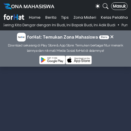
Masuk
Home
Berita
Tips
Zona Misteri
Kelas Pelatihan
•
ngar dengan Ini Budi, Ini Bapak Budi, Ini Adik Budi
Punya Tujuan De
×
forHat: Temukan Zona Mahasiswa
Baru
Download sekarang di Play Store & App Store. Temukan berbagai fitur menarik
lainnya dan nikmati Media Sosial forHat di dalamnya!