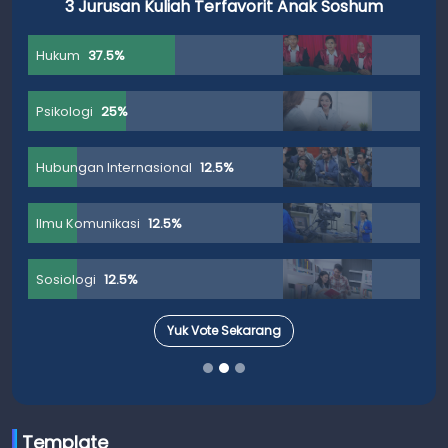
3 Jurusan Kuliah Terfavorit Anak Soshum
Hukum
37.5%
Psikologi
25%
Hubungan Internasional
12.5%
Ilmu Komunikasi
12.5%
Sosiologi
12.5%
Yuk Vote Sekarang
Template